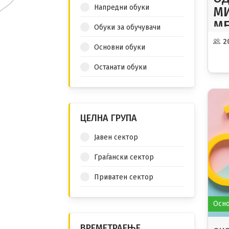
РОД
Напредни обуки
МИ
НАС
СЕМ
МЕ
Обуки за обучувачи
ЗА
2
Основни обуки
КО
УС
Останати обуки
ПР
ЗА
РО
ЦЕЛНА ГРУПА
НА
ЖЕ
Јавен сектор
НА
Граѓански сектор
Приватен сектор
Осно
ВРЕМЕТРАЕЊЕ