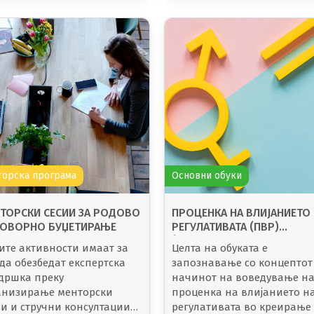
орска програма
Основни обуки
ТОРСКИ СЕСИИ ЗА РОДОВО
ПРОЦЕНКА НА ВЛИЈАНИЕТО
ОВОРНО БУЏЕТИРАЊЕ
РЕГУЛАТИВАТА (ПВР)
(РОДОВИТЕ АСПЕКТИ ВО
ите активности имаат за
Целта на обуката е
ПРОЦЕНКАТА НА ВЛИЈАНИЕ
да обезбедат експертска
запознавање со концептот
НА ПОЛИТИКИТЕ И
дршка преку
начинот на воведување н
РЕГУЛАТИВИТЕ)
анизирање менторски
проценка на влијанието н
ии и стручни консултации
регулативата во креирање