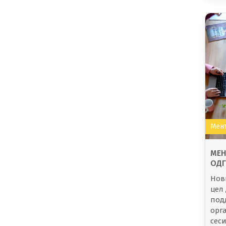
Мент
МЕН
ОДГ
Нов
цел 
под
орг
сес