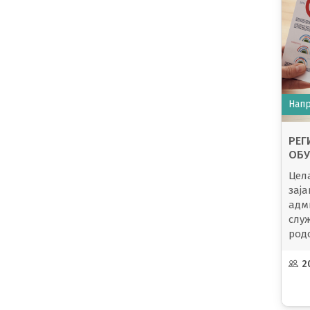
Напр
РЕГ
ОБУ
ЕДН
Цела
РОД
зај
ЈАВ
адм
ВТО
слу
род
раз
инт
2
пер
јавн