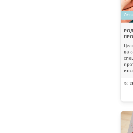
Оста
РОД
ПРО
Цел
да 
спе
про
инс
асп
едн
2
за б