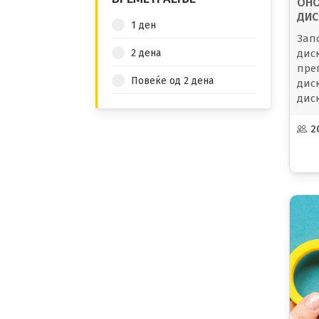
ОНО
ДИС
1 ден
ПРЕ
Зап
ДИС
2 дена
дис
ДИС
п
ре
Повеќе од 2 дена
дис
дис
2