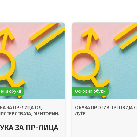
вни обуки
Основни обуки
КА ЗА ПР-ЛИЦА ОД
ОБУКА ПРОТИВ ТРГОВИЈА 
ИСТЕРСТВАТА, МЕНТОРИНГ
ЛУЃЕ
ИИ ЗА СТРАТЕШКА
УНИКАЦИЈА НА УСЛУГИТЕ
УКА ЗА ПР-ЛИЦА
ПРЕВЕНЦИЈА И ЗАШТИТА НА
Д