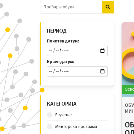
ПЕРИОД
Почетен датум:
Краен датум:
Осно
КАТЕГОРИЈА
ОБУ
МИН
Е-учење
СЕС
КОМ
ОБ
Менторска програма
ЗА 
О