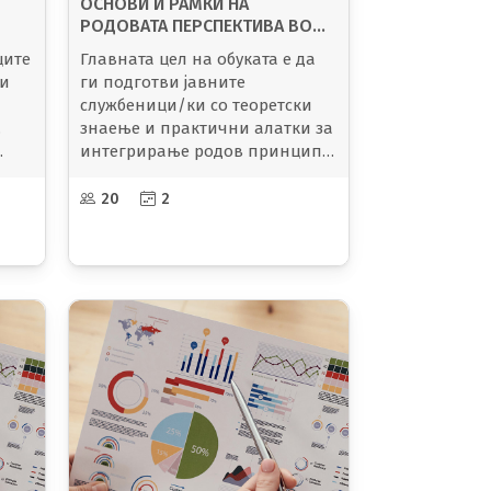
ОСНОВИ И РАМКИ НА
РОДОВАТА ПЕРСПЕКТИВА ВО
СТРАТЕШКО ПЛАНИРАЊЕ
ците
Главната цел на обуката е да
ги
ги подготви јавните
службеници/ки со теоретски
.
знаење и практични алатки за
интегрирање родов принцип
во стратешкото и годишното
само
те
планирање, во согласност со
20
2
да
националните обврски кои
и
произлегуваат од закони и
ваат
и
методологија.
како
Креирањето на политиките,
стратегиите, програмите и
проектите со вклучување на
родовата перспектива
 е
придонесува за решавањето
а
многу развојни проблеми и
донесува конкретни
 на
придобивки за владата, за
и
поединците – жените и