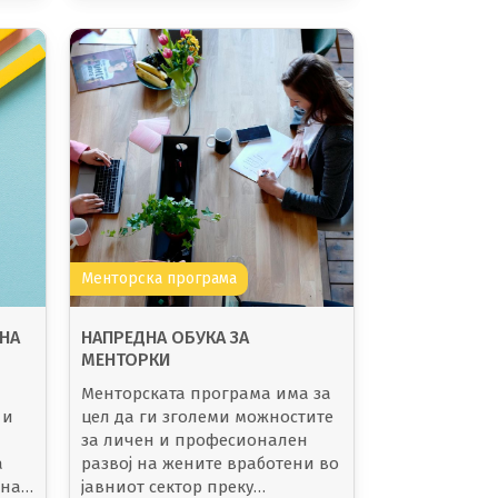
Менторска програма
 НА
НАПРЕДНА ОБУКА ЗА
МЕНТОРКИ
Менторската програма има за
ТО
 и
цел да ги зголеми можностите
а
за личен и професионален
а
развој на жените вработени во
 на
јавниот сектор преку