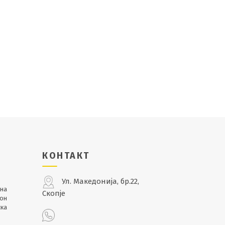
КОНТАКТ
Ул. Македонија, бр.22,
лна
Скопје
кон
ска