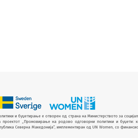
литики и буџетирање е отворен од страна на Министерството за соција
а проектот „Промовирање на родово одговорни политики и буџети: 
епублика Северна Македонија“, имплементиран од UN Women, со финанси