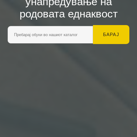
унапредување на
родовата еднаквост
БАРАЈ