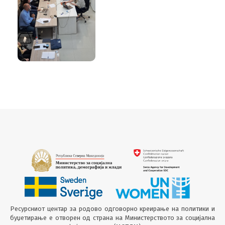
Центар за дневно и
привремено прифаќање
на жртви на трговија со
луѓе
Ресурсниот центар за родово одговорно креирање на политики и
буџетирање е отворен од страна на Министерството за социјална