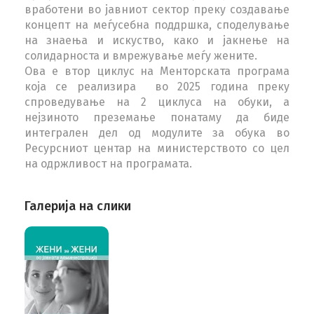
вработени во јавниот сектор преку создавање
концепт на меѓусебна поддршка, споделување
на знаења и искуство, како и јакнење на
солидарноста и вмрежување меѓу жените.
Ова е втор циклус на Менторската програма
која се реализира во 2025 година преку
спроведување на 2 циклуса на обуки, а
нејзиното преземање понатаму да биде
интегрален дел од модулите за обука во
Ресурсниот центар на министерството со цел
на одржливост на програмата.
Галерија на слики