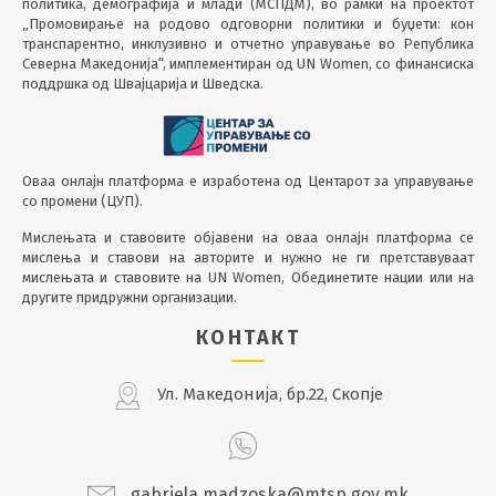
политика, демографија и млади (МСПДМ), во рамки на проектот
„Промовирање на родово одговорни политики и буџети: кон
транспарентно, инклузивно и отчетно управување во Република
Северна Македонија“, имплементиран од UN Women, со финансиска
поддршка од Швајцарија и Шведска.
Оваа онлајн платформа е изработена од Центарот за управување
со промени (ЦУП).
Мислењата и ставовите објавени на оваа онлајн платформа се
мислења и ставови на авторите и нужно не ги претставуваат
мислењата и ставовите на UN Women, Обединетите нации или на
другите придружни организации.
КОНТАКТ
Ул. Македонија, бр.22, Скопје
gabriela.madzoska@mtsp.gov.mk