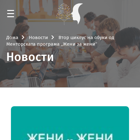
ДОМА
Дома
Новости
Втор циклус на обуки од
Менторската програма ,,Жени за жени‘‘
НОВОСТИ
Новости
КАЛЕНДАР
ОБУКИ И МЕНТОРСТВА
НАСТАНИ
БИБЛИОТЕКА
ЗА РЕСУРСНИОТ ЦЕНТАР