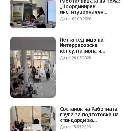
Работилницата на тема:
„Координиран
институционален
одговор за заштита од
Дата: 02.06.2026
насилство врз жените
во Република Северна
Македонија“
Петта седница на
Интерресорска
консултативна и
советодавна група за
Дата: 20.05.2026
еднкви можности на
жените и мажите
Состанок на Работната
група за подготовка на
стандарди за
воспоставување на
Дата: 15.05.2026