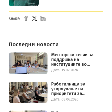
SHARE:
Последни новости
Mенторски сесии за
поддршка на
институциите во
процесот на родово
Дата: 15.07.2026
одговорно буџетирање
Работилница за
утврдување на
приоритети за
економија на грижа во
Дата: 08.06.2026
Северна Македонија