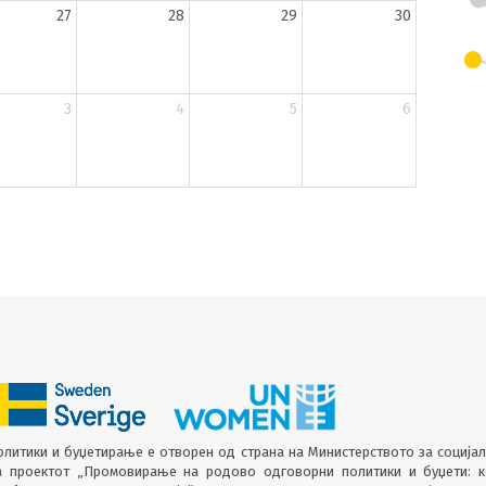
27
28
29
30
3
4
5
6
литики и буџетирање е отворен од страна на Министерството за соција
а проектот „Промовирање на родово одговорни политики и буџети: 