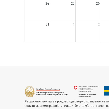
24
25
26
31
1
2
Ресурсниот центар за родово одговорно креирање на по
политика, демографија и млади (МСПДМ), во рамки н