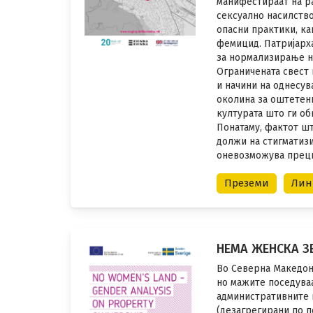
манифестираат на ра
сексуално насилств
опасни практики, ка
фемицид. Патријарх
за нормализирање н
Ограничената свест
и начини на однесу
околина за оштетен
културата што ги об
Понатаму, фактот шт
должи на стигматизи
оневозможува преци
Преземи
Лин
НЕМА ЖЕНСКА З
Во Северна Македони
но мажите поседуваа
административните 
(дезагрегирани по п