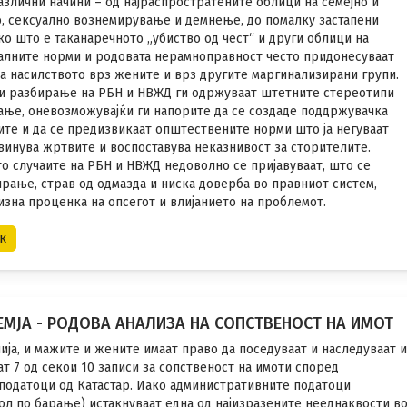
злични начини – од најраспростратените облици на семејно и
о, сексуално вознемирување и демнење, до помалку застапени
ко што е таканаречното „убиство од чест“ и други облици на
алните норми и родовата нерамноправност често придонесуваат
а насилството врз жените и врз другите маргинализирани групи.
 и разбирање на РБН и НВЖД ги одржуваат штетните стереотипи
вање, оневозможувајќи ги напорите да се создаде поддржувачка
ите и да се предизвикаат општествените норми што ја негуваат
винува жртвите и воспоставува неказнивост за сторителите.
о случаите на РБН и НВЖД недоволно се пријавуваат, што се
рање, страв од одмазда и ниска доверба во правниот систем,
зна проценка на опсегот и влијанието на проблемот.
к
ЕМЈА - РОДОВА АНАЛИЗА НА СОПСТВЕНОСТ НА ИМОТ
ја, и мажите и жените имаат право да поседуваат и наследуваат и
т 7 од секои 10 записи за сопственост на имоти според
податоци од Катастар. Иако административните податоци
ол по барање) истакнуваат една од најизразените нееднаквости в