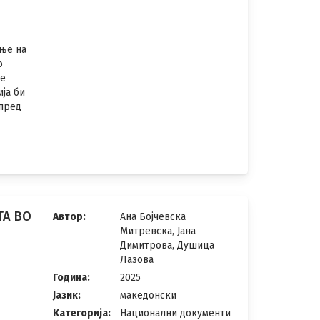
ње на
о
те
ја би
апред
ТА ВО
Автор:
Ана Бојчевска
Митревска, Јана
Димитрова, Душица
Лазова
т
Година:
2025
Јазик:
македонски
Категорија:
Национални документи