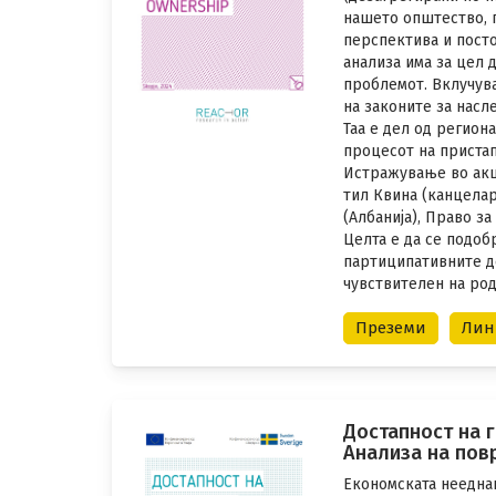
нашето општество, 
перспектива и посто
анализа има за цел 
проблемот. Вклучув
на законите за насл
Таа е дел од регион
процесот на пристап
Истражување во акц
тил Квина (канцелар
(Албанија), Право за
Целта е да се подоб
партиципативните д
чувствителен на род
Преземи
Лин
Достапност на г
Анализа на пов
Економската неедна