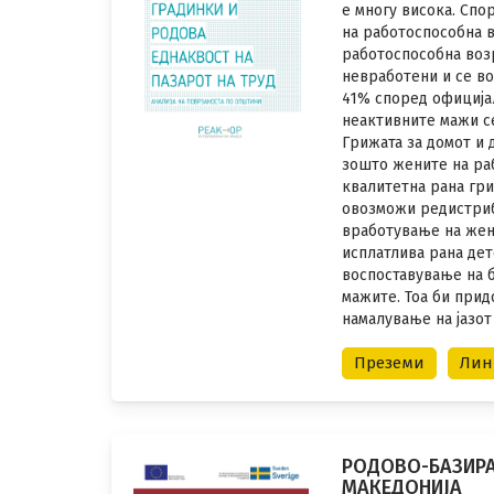
е многу висока. Спо
на работоспособна в
работоспособна возр
невработени и се в
41% според официјал
неактивните мажи с
Грижата за домот и 
зошто жените на раб
квалитетна рана гр
овозможи редистриб
вработување на жен
исплатлива рана де
воспоставување на 
мажите. Тоа би при
намалување на јазот
Преземи
Лин
РОДОВО-БАЗИРА
МАКЕДОНИЈА