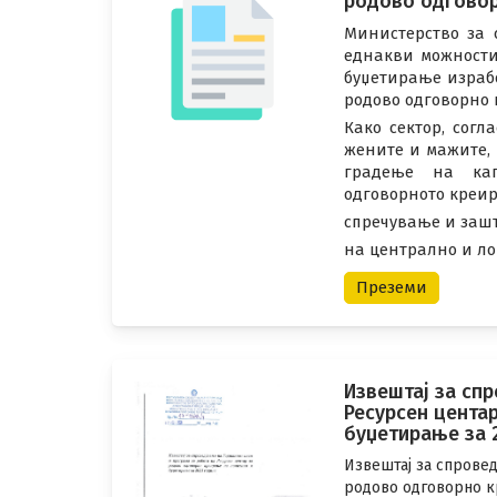
родово одговор
Министерство за 
еднакви можности
буџетирање израб
родово одговорно 
Како сектор, сог
жените и мажите,
градење на кап
одговорното креи
спречување и зашт
на централно и ло
Преземи
Извештај за сп
Ресурсен цента
буџетирање за 
Извештај за спровед
родово одговорно к