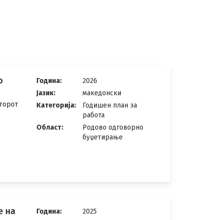
о
Година:
2026
Јазик:
македонски
торот
Категорија:
Годишен план за
работа
Област:
Родово одговорно
буџетирање
е на
Година:
2025