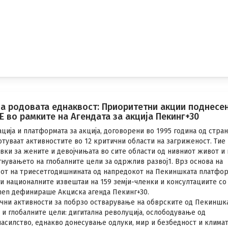
а родовата еднаквост: Приоритетни акции поднесе
Е во рамките на Агендата за акција Пекинг+30
ија и платформата за акција, договорени во 1995 година од стран
ботуваат активностите во 12 критични области на загриженост. Тие
ки за жените и девојчињата во сите области од нивниот живот и 
нувањето на глобалните цели за одржлив развој1. Врз основа на
дот на триесетгодишнината од напредокот на Пекиншката платфор
 ги националните извештаи на 159 земји-членки и консултациите со
en дефинираше Акциска агенда Пекинг+30.
учни активности за побрзо остварување на обврските од Пекиншк
 и глобалните цели: дигитална револуција, ослободување од
насилство, еднакво донесување одлуки, мир и безбедност и клима