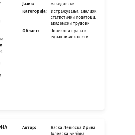
те
Јазик:
македонски
Категорија:
Истражувања, анализи,
статистички податоци,
и,
академски трудови
Област:
Човекови права и
еднакви можности
ина
 и
да
и
за
РНА
Автор:
Васка Лешоска Ирина
Јолевска Билјана