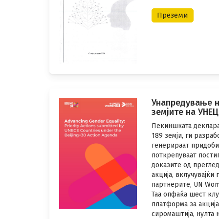
Преземи
Унапредување н
земјите на УНЕЦ
Пекиншката декларац
189 земји, ги разра
генерираат придобив
поткрепуваат постиг
доказите од прегле
акција, вклучувајќи
партнерите, UN Wom
Таа опфаќа шест кл
платформа за акција
сиромаштија, нулта 