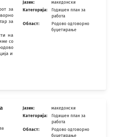
Јазик:
македонски
рот за
Категорија:
Годишен план за
оворно
работа
тар за
Област:
Родово одговорно
буџетирање
сти на
име со
одово
ција и
а
Јазик:
македонски
Категорија:
Годишен план за
работа
за
Област:
Родово одговорно
буџетирање