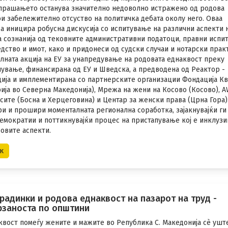
прашањето останува значително недоволно истражено од родова
и забележително отсуство на политичка дебата околу него. Оваа
да иницира робусна дискусија со испитување на различни аспекти 
а сознанија од тековните административни податоци, правни испи
едство и имот, како и придонеси од судски случаи и нотарски прак
алната акција на ЕУ за унапредување на родовата еднаквост преку
ување, финансирана од ЕУ и Шведска, а предводена од Реактор -
ија и имплементирана со партнерските организации Фондација К
ија во Северна Македонија), Мрежа на жени на Косово (Косово), 
 сите (Босна и Херцеговина) и Центар за женски права (Црна Гора)
ри и прошири моменталната регионална соработка, зајакнувајќи ги
емократии и поттикнувајќи процес на пристапување кој е инклузи
овите аспекти.
к
радинки и родова еднаквост на пазарот на труд -
рзаноста по општини
квост помеѓу жените и мажите во Република С. Македонија сѐ уш