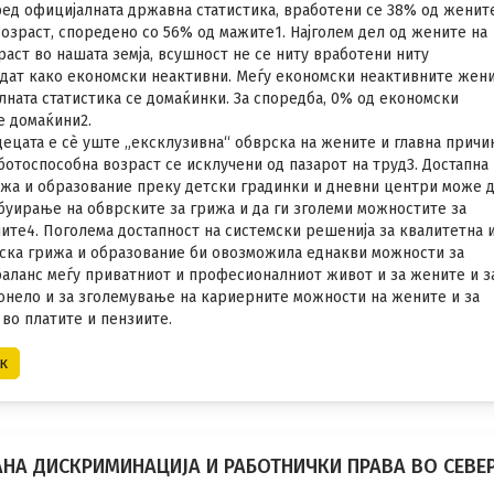
ред официјалната државна статистика, вработени се 38% од жени
озраст, споредено со 56% од мажите1. Најголем дел од жените на
аст во нашата земја, всушност не се ниту вработени ниту
одат како економски неактивни. Меѓу економски неактивните жен
ната статистика се домаќинки. За споредба, 0% од економски
е домаќини2.
децата е сѐ уште „ексклузивна“ обврска на жените и главна прич
отоспособна возраст се исклучени од пазарот на труд3. Достапна
ижа и образование преку детски градинки и дневни центри може 
уирање на обврските за грижа и да ги зголеми можностите за
ите4. Поголема достапност на системски решенија за квалитетна 
тска грижа и образование би овозможила еднакви можности за
баланс меѓу приватниот и професионалниот живот и за жените и 
донело и за зголемување на кариерните можности на жените и за
 во платите и пензиите.
к
НА ДИСКРИМИНАЦИЈА И РАБОТНИЧКИ ПРАВА ВО СЕВЕ