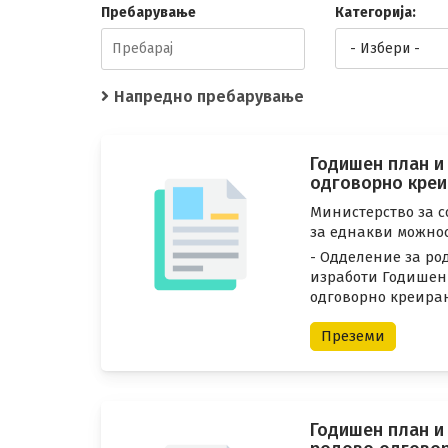
Пребарување
Категорија:
Напредно пребарување
Годишен план и
одговорно креи
Министерство за с
за еднакви можно
- Одделение за ро
изработи Годишен 
одговорно креирањ
Преземи
Годишен план и 