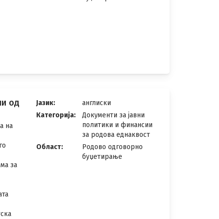
ни од
Јазик:
англиски
Категорија:
Документи за јавни
политики и финансии
а на
за родова еднаквост
го
Област:
Родово одговорно
буџетирање
ма за
ата
тска