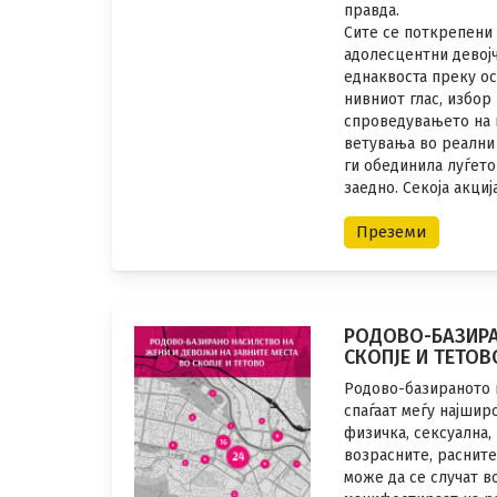
правда.
Сите се поткрепени 
адолесцентни девојч
еднаквоста преку о
нивниот глас, избор
спроведувањето на 
ветувања во реални 
ги обединила луѓето
заедно. Секоја акци
Преземи
РОДОВО-БАЗИРА
СКОПЈЕ И ТЕТОВ
Родово-базираното н
спаѓаат меѓу најшир
физичка, сексуална,
возрасните, раснит
може да се случат в