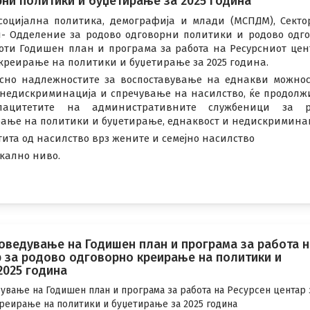
ни политики и буџетирање за 2025 година
социјална политика, демографија и млади (МСПДМ), Секто
- Одделение за родово одговорни политики и родово одг
оти Годишен план и програма за работа на Ресурсниот цен
креирање на политики и буџетирање за 2025 година.
ласно надлежностите за воспоставување на еднакви можно
 недискриминација и спречување на насилство, ќе продолж
ацитетите на административните службеници за р
рање на политики и буџетирање, еднаквост и недискримина
ита од насилство врз жените и семејно насилство
кално ниво.
роведување на Годишен план и програма за работа н
р за родово одговорно креирање на политики и
2025 година
ување на Годишен план и програма за работа на Ресурсен центар 
реирање на политики и буџетирање за 2025 година