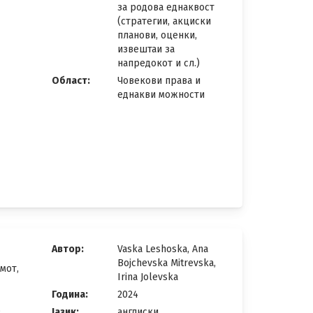
за родова еднаквост
(стратегии, акциски
планови, оценки,
извештаи за
напредокот и сл.)
Област:
Човекови права и
еднакви можности
Автор:
Vaska Leshoska, Ana
Bojchevska Mitrevska,
мот,
Irina Jolevska
Година:
2024
о
Јазик:
англиски