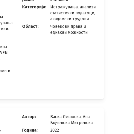
Категорија:
Истражувања, анализи,
статистички податоци,
на
академски трудови
тувања
Област:
Човекови права и
тики.
еднакви можности
вина
AWEN
.
вен и
Автор:
Васка Лешоска, Ана
Бојчевска Митревска
Година:
2022
те