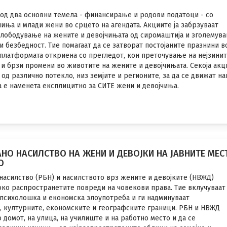
од два основни темела - финансирање и родови податоци - со
иња и млади жени во срцето на агендата. Акциите ја забрзуваат
слободување на жените и девојчињата од сиромаштија и зголемува
 и безбедност. Тие помагаат да се затворат постојаните празнини в
платформата откриена со прегледот, кон преточување на нејзини
и брзи промени во животите на жените и девојчињата. Секоја акци
 од различно потекло, низ земјите и регионите, за да се движат н
ја е наменета експлицитно за СИТЕ жени и девојчиња.
НО НАСИЛСТВО НА ЖЕНИ И ДЕВОЈКИ НА ЈАВНИТЕ МЕС
О
асилство (РБН) и насилството врз жените и девојките (НВЖД)
око распространетите повреди на човекови права. Тие вклучуваа
 психолошка и економска злоупотреба и ги надминуваат
е, културните, економските и географските граници. РБН и НВЖД
о домот, на улица, на училиште и на работно место и да се