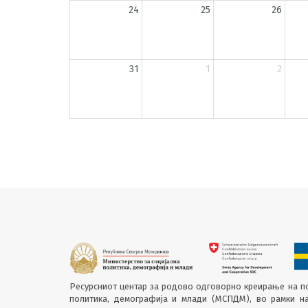
24
25
26
31
1
2
Ресурсниот центар за родово одговорно креирање на по
политика, демографија и млади (МСПДМ), во рамки н