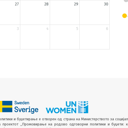
27
28
29
30
3
4
5
6
литики и буџетирање е отворен од страна на Министерството за соција
а проектот „Промовирање на родово одговорни политики и буџети: 