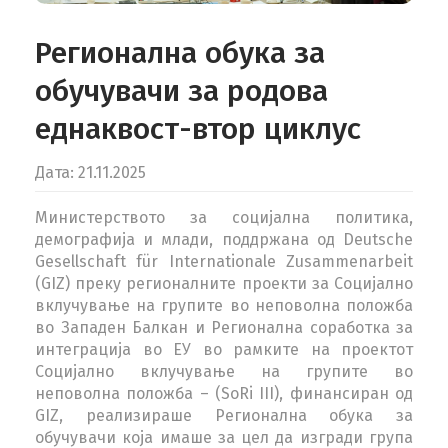
КОНТАКТ
Регионална обука за
MK
обучувачи за родова
еднаквост-втор циклус
Дата: 21.11.2025
Министерството за социјална политика,
демографија и млади, поддржана од Deutsche
Gesellschaft für Internationale Zusammenarbeit
(GIZ) преку регионалните проекти за Социјално
вклучување на групите во неповолна положба
во Западен Балкан и Регионална соработка за
интеграција во ЕУ во рамките на проектот
Социјално вклучување на групите во
неповолна положба – (SoRi III), финансиран од
GIZ, реализираше Регионална обука за
обучувачи која имаше за цел да изгради група