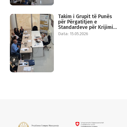
Takim i Grupit të Punës
për Përgatitjen e
Standardeve për Krijimin
e një Qendre për Pritje
Data: 15.05.2026
Ditore dhe të
Përkohshme të Viktimave
të Trafikimit të Qenieve
Njerëzore