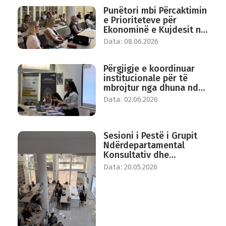
Punëtori mbi Përcaktimin
e Prioriteteve për
Ekonominë e Kujdesit në
Maqedoninë e Veriut
Data: 08.06.2026
Përgjigje e koordinuar
institucionale për të
mbrojtur nga dhuna ndaj
grave në Republikën e
Data: 02.06.2026
Maqedonisë së Veriut
Sesioni i Pestë i Grupit
Ndërdepartamental
Konsultativ dhe
Këshillimor për Mundësi
Data: 20.05.2026
të Barabarta për Gratë
dhe Burrat