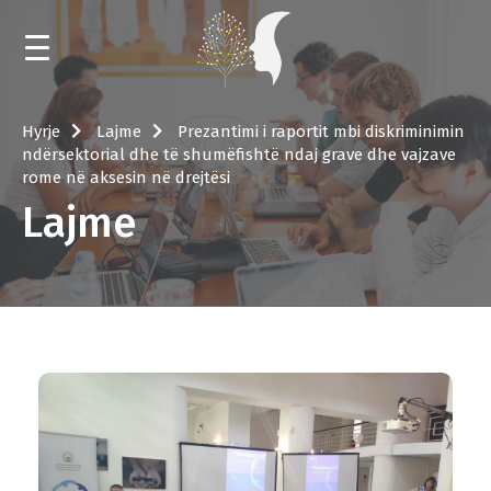
HYRJE
Hyrje
Lajme
Prezantimi i raportit mbi diskriminimin
ndërsektorial dhe të shumëfishtë ndaj grave dhe vajzave
LAJME
rome në aksesin në drejtësi
Lajme
KALENDAR
TRAJNIME DHE MENTORIM
NGJARJET
LIBRARI
RRETH QENDRËS BURIMORE