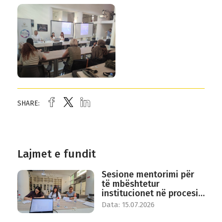
SHARE:
Lajmet e fundit
Sesione mentorimi për
të mbështetur
institucionet në procesin
e buxhetimit të
Data: 15.07.2026
përgjegjshëm gjinor