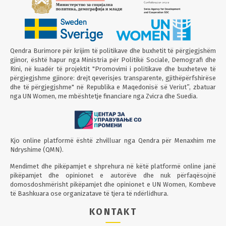
Qendra Burimore për krijim të politikave dhe buxhetit të përgjegjshëm
gjinor, është hapur nga Ministria për Politikë Sociale, Demografi dhe
Rini, në kuadër të projektit "Promovimi i politikave dhe buxheteve të
përgjegjshme gjinore: drejt qeverisjes transparente, gjithëpërfshirëse
dhe të përgjegjshme" në Republika e Maqedonisë së Veriut”, zbatuar
nga UN Women, me mbështetje financiare nga Zvicra dhe Suedia.
Kjo online platformë është zhvilluar nga Qendra për Menaxhim me
Ndryshime (QMN).
Mendimet dhe pikëpamjet e shprehura në këtë platformë online janë
pikëpamjet dhe opinionet e autorëve dhe nuk përfaqësojnë
domosdoshmërisht pikëpamjet dhe opinionet e UN Women, Kombeve
të Bashkuara ose organizatave të tjera të ndërlidhura.
KONTAKT