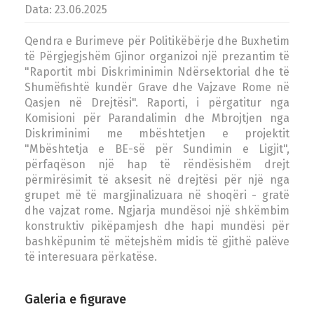
Data: 23.06.2025
Qendra e Burimeve për Politikëbërje dhe Buxhetim
të Përgjegjshëm Gjinor organizoi një prezantim të
"Raportit mbi Diskriminimin Ndërsektorial dhe të
Shumëfishtë kundër Grave dhe Vajzave Rome në
Qasjen në Drejtësi". Raporti, i përgatitur nga
Komisioni për Parandalimin dhe Mbrojtjen nga
Diskriminimi me mbështetjen e projektit
"Mbështetja e BE-së për Sundimin e Ligjit",
përfaqëson një hap të rëndësishëm drejt
përmirësimit të aksesit në drejtësi për një nga
grupet më të margjinalizuara në shoqëri - gratë
dhe vajzat rome. Ngjarja mundësoi një shkëmbim
konstruktiv pikëpamjesh dhe hapi mundësi për
bashkëpunim të mëtejshëm midis të gjithë palëve
të interesuara përkatëse.
Galeria e figurave