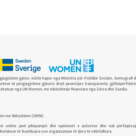
rgjegjshëm gjinor, është hapur nga Ministria për Politikë Sociale, Demografi 
heteve të përgjegjshme gjinore: drejt qeverisjes transparente, gjithëpërfshir
, zbatuar nga UN Women, me mbështetje financiare nga Zvicra dhe Suedia.
xhim me Ndryshime (QMN).
ë online janë pikëpamjet dhe opinionet e autorëve dhe nuk përfaqëso
mbeve të Bashkuara ose organizatave të tjera të ndërlidhura.