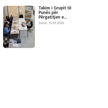
Takim i Grupit të
Punës për
Përgatitjen e
Standardeve për
Data: 15.05.2026
Krijimin e një Qendre
për Pritje Ditore dhe
të Përkohshme të
Viktimave të
Trafikimit të Qenieve
Njerëzore