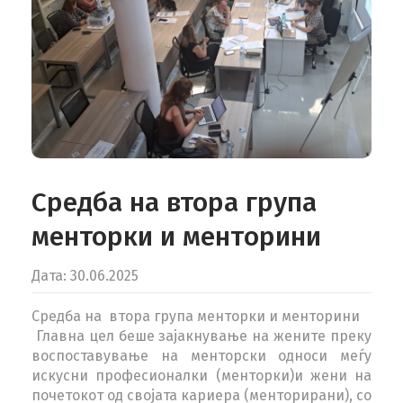
КОНТАКТ
MK
Средба на втора група
менторки и ментoрини
Дата: 30.06.2025
Средба на втора група менторки и менторини
Главна цел беше зајакнување на жените преку
воспоставување на менторски односи меѓу
искусни професионалки (менторки)и жени на
почетокот од својата кариера (менторирани), со