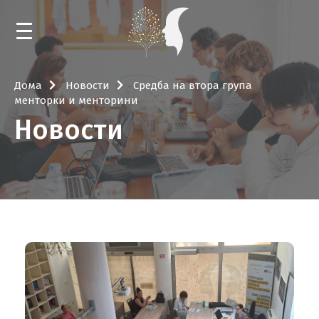
ДОМА
Дома
Новости
Средба на втора група
менторки и ментoрини
НОВОСТИ
Новости
КАЛЕНДАР
ОБУКИ И МЕНТОРСТВА
НАСТАНИ
БИБЛИОТЕКА
ЗА РЕСУРСНИОТ ЦЕНТАР