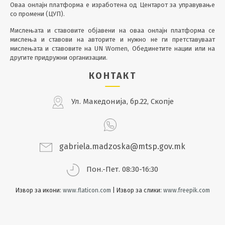
Оваа онлајн платформа е изработена од Центарот за управување
со промени (ЦУП).
Мислењата и ставовите објавени на оваа онлајн платформа се
мислења и ставови на авторите и нужно не ги претставуваат
мислењата и ставовите на UN Women, Обединетите нации или на
другите придружни организации.
КОНТАКТ
Ул. Македонија, бр.22, Скопје
gabriela.madzoska@mtsp.gov.mk
Пон.-Пет. 08:30-16:30
Извор за икони:
www.flaticon.com
| Извор за слики:
www.freepik.com