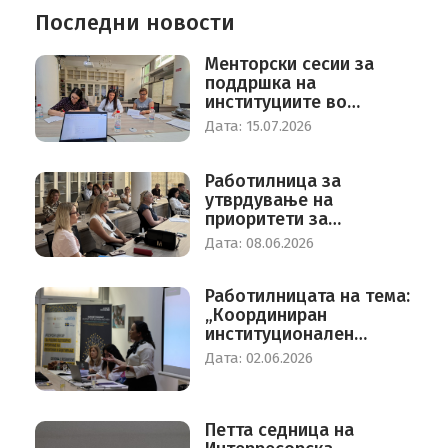
Последни новости
Mенторски сесии за
поддршка на
институциите во
процесот на родово
Дата: 15.07.2026
одговорно буџетирање
Работилница за
утврдување на
приоритети за
економија на грижа во
Дата: 08.06.2026
Северна Македонија
Работилницата на тема:
„Координиран
институционален
одговор за заштита од
Дата: 02.06.2026
насилство врз жените
во Република Северна
Македонија“
Петта седница на