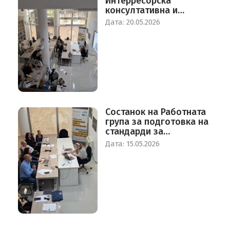
Интерресорска
консултативна и
советодавна група за
Дата: 20.05.2026
еднкви можности на
жените и мажите
Состанок на Работната
група за подготовка на
стандарди за
воспоставување на
Дата: 15.05.2026
Центар за дневно и
привремено прифаќање
на жртви на трговија со
луѓе