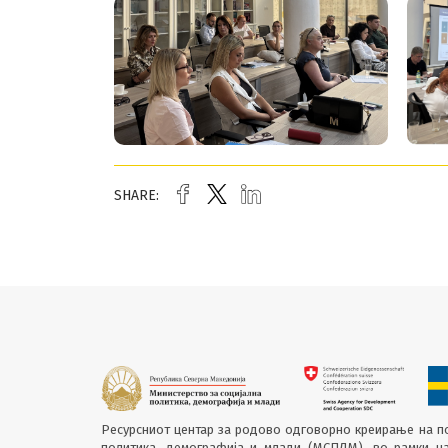
SHARE:
Ресурсниот центар за родово одговорно креирање на по
политика, демографија и млади (МСПДМ), во рамки н