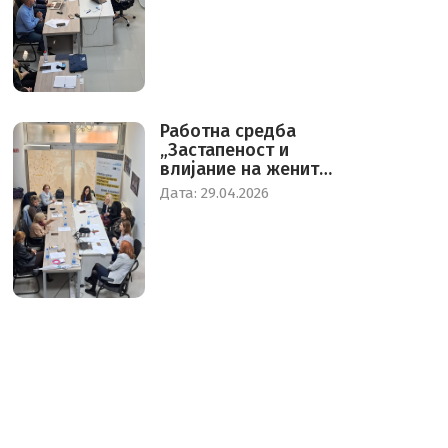
воспоставување на
Центар за дневно и
привремено
прифаќање на
жртви на трговија
со луѓе
Работна средба
„Застапеност и
влијание на жените
во политиката и
Дата: 29.04.2026
постигнување на
паритет 50/50“