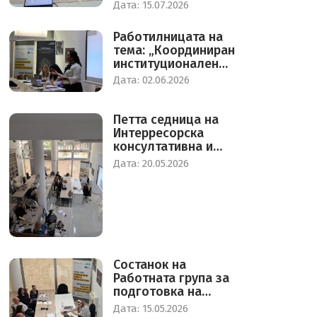
процесот на
Дата: 15.07.2026
родово одговорно
буџетирање
Работилницата на
тема: „Координиран
институционален
одговор за заштита
Дата: 02.06.2026
од насилство врз
жените во
Република Северна
Петта седница на
Македонија“
Интерресорска
консултативна и
советодавна група
Дата: 20.05.2026
за еднкви
можности на
жените и мажите
Состанок на
Работната група за
подготовка на
стандарди за
Дата: 15.05.2026