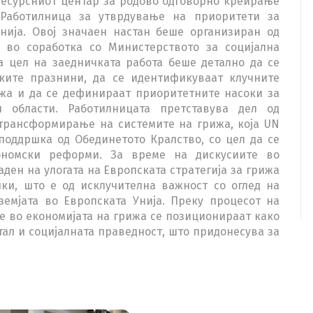
 Ресурсниот центар за родово одговорно креирање
Работилница за утврдување на приоритети за
нија. Овој значаен настан беше организиран од
 во соработка со Министерството за социјална
а цел на заедничката работа беше детално да се
ските празнини, да се идентификуваат клучните
ижа и да се дефинираат приоритетните насоки за
 области. Работилницата претставува дел од
трансформирање на системите на грижа, која UN
оддршка од Обединетото Кралство, со цел да се
ономски реформи. За време на дискусиите во
ден на улогата на Европската стратегија за грижа
ки, што е од исклучителна важност со оглед на
емјата во Европската Унија. Преку процесот на
 во економијата на грижа се позиционираат како
ал и социјалната праведност, што придонесува за