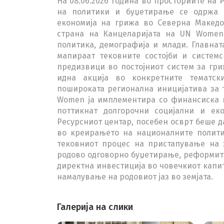
На 08.06.2026 година во просториите на
на политики и буџетирање се одржа 
економија на грижа во Северна Македо
страна на Канцеларијата на UN Women
политика, демографија и млади. Главнат
мапираат тековните состојби и систем
предизвици во постојниот систем за гр
идна акција во конкретните тематски
пошироката регионална иницијатива за 
Women ја имплементира со финансиска п
поттикнат долгорочни социјални и ек
Ресурсниот центар, посебен осврт беше да
во креирањето на националните полити
тековниот процес на пристапување на з
родово одговорно буџетирање, реформите
директна инвестиција во човечкиот капит
намалување на родовиот јаз во земјата.
Галерија на слики