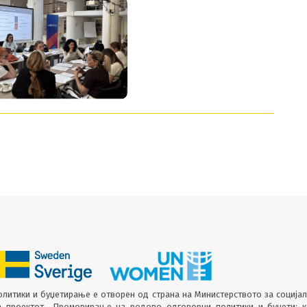
литики и буџетирање е отворен од страна на Министерството за соција
а проектот „Промовирање на родово одговорни политики и буџети: 