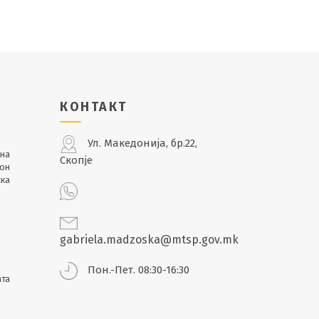
КОНТАКТ
Ул. Македонија, бр.22,
лна
Скопје
кон
ска
gabriela.madzoska@mtsp.gov.mk
Пон.-Пет. 08:30-16:30
ата