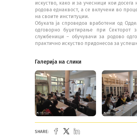
искуство, како и за учесници кои досега
родова еднаквост, а се вклучени во про
на своите институции.
Обуката ја спроведоа вработени од Одд
одговорно буџетирање при Секторот з
службеници – обучувачи за родово одго
практично искуство придонесоа за успешн
Галерија на слики
SHARE: