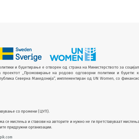
литики и буџетирање е отворен од страна на Министерството за соција
а проектот „Промовирање на родово одговорни политики и буџети: 
епублика Северна Македонија“, имплементиран од UN Women, со финанси
авување со промени (ЦУП).
а се мислења и ставови на авторите и нужно не ги претставуваат мислењ
гите придружни организации.
pik.com