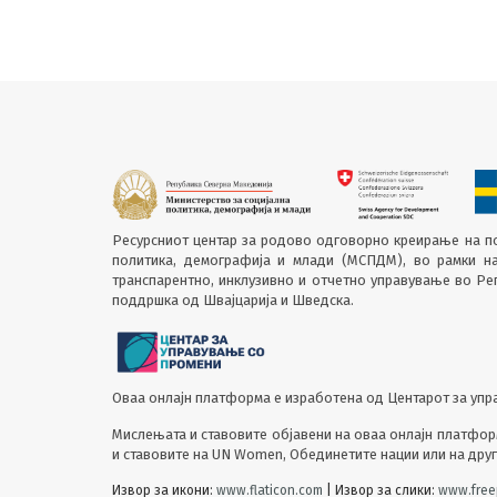
Ресурсниот центар за родово одговорно креирање на по
политика, демографија и млади (МСПДМ), во рамки н
транспарентно, инклузивно и отчетно управување во Р
поддршка од Швајцарија и Шведска.
Оваа онлајн платформа е изработена од Центарот за упр
Мислењата и ставовите објавени на оваа онлајн платформ
и ставовите на UN Women, Обединетите нации или на дру
Извор за икони:
www.flaticon.com
| Извор за слики:
www.free