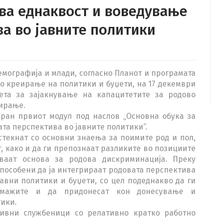
ва еднаквост и воведување
а во јавните политики
емографија и млади, согласно Планот и програмата
о креирање на политики и буџети, на 17 декември
ета за зајакнување на капацитетите за родово
ирање.
ран првиот модул под наслов „Основна обука за
та перспектива во јавните политики“.
стекнат со основни знаења за поимите род и пол,
, како и да ги препознаат разликите во позициите
ваат основа за родова дискриминација. Преку
пособени да ја интегрираат родовата перспектива
авни политики и буџети, со цел подеднакво да ги
 мажите и да придонесат кон донесување и
ики.
тивни службеници со релативно кратко работно