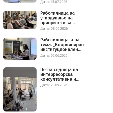
процесот на
Дата: 15.07.2026
родово одговорно
буџетирање
Работилница за
утврдување на
приоритети за
економија на грижа
Дата: 08.06.2026
во Северна
Македонија
Работилницата на
тема: „Координиран
институционален
одговор за заштита
Дата: 02.06.2026
од насилство врз
жените во
Република Северна
Петта седница на
Македонија“
Интерресорска
консултативна и
советодавна група
Дата: 20.05.2026
за еднкви
можности на
жените и мажите