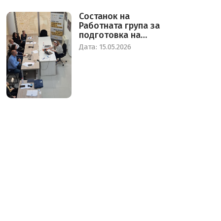
Состанок на
Работната група за
подготовка на
стандарди за
Дата: 15.05.2026
воспоставување на
Центар за дневно и
привремено
прифаќање на
жртви на трговија
со луѓе