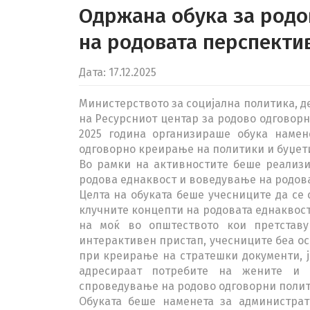
Одржана обука за родо
на родовата перспектив
Дата: 17.12.2025
Министерството за социјална политика, д
на Ресурсниот центар за родово одговорн
2025 година организираше обука намен
одговорно креирање на политики и буџет
Во рамки на активностите беше реализи
родова еднаквост и воведување на родова
Целта на обуката беше учесниците да се 
клучните концепти на родовата еднаквост
на моќ во општеството кои претставу
интерактивен пристап, учесниците беа ос
при креирање на стратешки документи, ј
адресираат потребите на жените и
спроведување на родово одговорни полит
Обуката беше наменета за администра