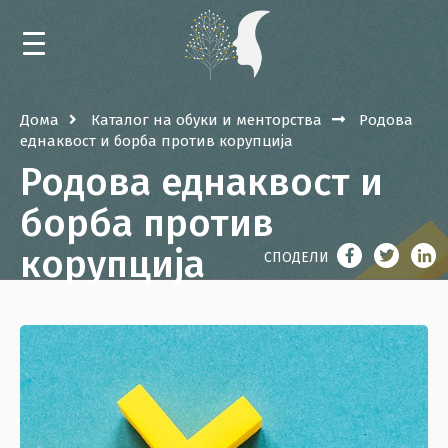
ДОМА
Дома
Каталог на обуки и менторства
Родова
еднаквост и борба против корупција
НОВОСТИ
Родова еднаквост и
КАЛЕНДАР
борба против
корупција
ОБУКИ И МЕНТОРСТВА
СПОДЕЛИ
НАСТАНИ
БИБЛИОТЕКА
ЗА РЕСУРСНИОТ ЦЕНТАР