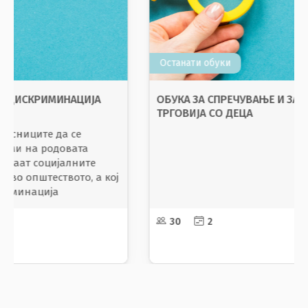
Останати обуки
РОДОВА ЕДНАКВОСТ И НЕДИСКРИМИНАЦИЈА
Целта на програмата е учесниците да се
стекнат со основните поими на родовата
еднаквост и да ги препознаат социјалните
диспаритети кои постојат во општеството, а кој
се услов за родова дискриминација
10-30
3