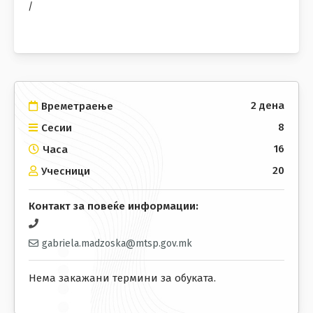
/
2 дена
Времетраење
8
Сесии
16
Часа
20
Учесници
Контакт за повеќе информации:
gabriela.madzoska@mtsp.gov.mk
Нема закажани термини за обуката.