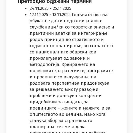
Претходно одржани термини
24.11.2025 - 25.11.2025
12.11.2025 - 13.11.2025 Главната цел на
обуката е да ги подготви јавните
службеници/ки со теоретски знаење и
практични алатки за интегрирање
родов принцип во стратешкото и
годишното планирање, во согласност
со националните обврски кои
произлегуваат од закони и
методологија. Креирањето на
политиките, стратегиите, програмите
и проектите со вклучување на
родовата перспектива придонесува
за решавањето многу развојни
проблеми и донесува конкретни
придобивки за владата, за
поединците – жените и мажите, и за
општеството во целина. Иако кога
станува збор за стратешкото
планирање се смета дека
најодговорни се оние кои работат