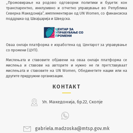
„Промовирање на родово одговорни политики и буџети: кон
транспарентно, инклузивно и отчетно управување во Република
Северна Македонија“, имплементиран од UN Women, со финансиска
поддршка од Швајцарија и Шведска.
Оваа онлајн платформа е изработена од Центарот за управување
со промени (ЦУП).
Мислењата и ставовите објавени на оваа онлајн платформа се
мислења и ставови на авторите и нужно не ги претставуваат
мислењата и ставовите на UN Women, Обединетите нации или на
другите придружни организации.
КОНТАКТ
Ул. Македонија, бр.22, Скопје
gabriela.madzoska@mtsp.gov.mk