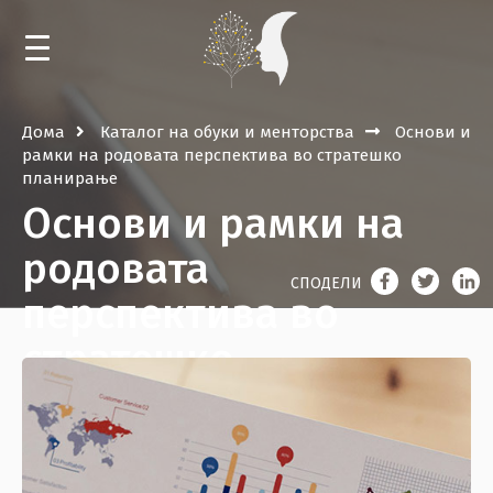
ДОМА
Дома
Каталог на обуки и менторства
Основи и
рамки на родовата перспектива во стратешко
НОВОСТИ
планирање
Основи и рамки на
КАЛЕНДАР
родовата
ОБУКИ И МЕНТОРСТВА
СПОДЕЛИ
перспектива во
НАСТАНИ
стратешко
БИБЛИОТЕКА
планирање
ЗА РЕСУРСНИОТ ЦЕНТАР