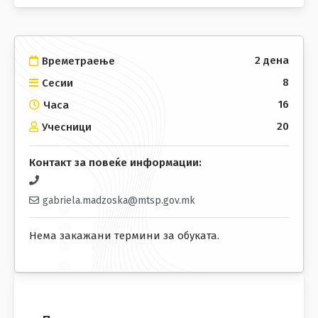
2 дена
Времетраење
8
Сесии
16
Часа
20
Учесници
Контакт за повеќе информации:
gabriela.madzoska@mtsp.gov.mk
Нема закажани термини за обуката.