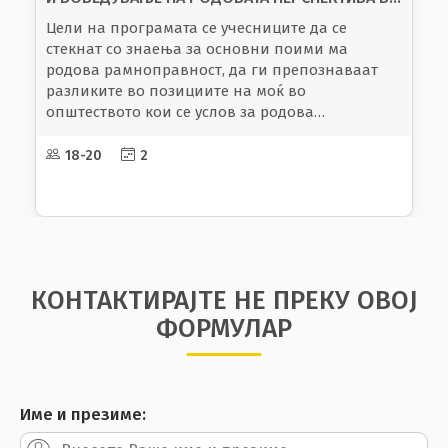
Менторската програма има за цел да ги
зголеми можностите за личен и
професионален развој на жените вработени во
јавниот сектор преку создавање на концепт на
меѓусебна поддршка и јакнење, споделување
на знаења и искуства, како и јакнење на
солидарноста и вмрежување помеѓу жени.
20
2
КОНТАКТИРАЈТЕ НЕ ПРЕКУ ОВОЈ
ФОРМУЛАР
Име и презиме: