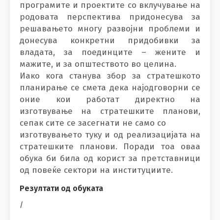
програмите и проектите со вклучување на
родовата перспектива придонесува за
решавањето многу развојни проблеми и
донесува конкретни придобивки за
владата, за поединците – жените и
мажите, и за општеството во целина.
Иако кога станува збор за стратешкото
планирање се смета дека најодговорни се
оние кои работат директно на
изготвување на стратешките планови,
сепак сите се засегнати не само со
изготвувањето туку и од реализацијата на
стратешките планови. Поради тоа оваа
обука би била од корист за претставници
од повеќе сектори на институциите.
Резултати од обуката
/