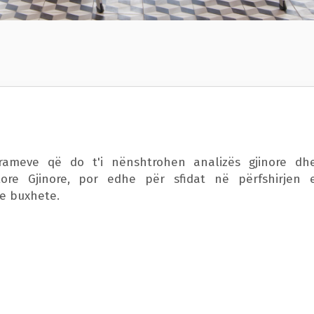
rameve që do t'i nënshtrohen analizës gjinore dh
tore Gjinore, por edhe për sfidat në përfshirjen 
e buxhete.