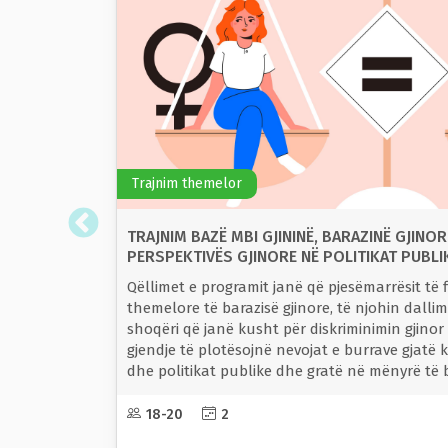
Trajnim themelor
TRAJNIM BAZË MBI GJININË, BARAZINË GJINOR
PERSPEKTIVËS GJINORE NË POLITIKAT PUBLI
Qëllimet e programit janë që pjesëmarrësit të 
themelore të barazisë gjinore, të njohin dalli
shoqëri që janë kusht për diskriminimin gjino
gjendje të plotësojnë nevojat e burrave gjatë k
dhe politikat publike dhe gratë në mënyrë të
miratimin dhe zbatimin e tyre.
18-20
2