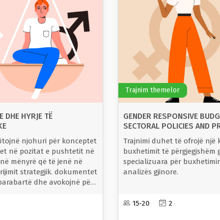
Trajnim themelor
E DHE HYRJE TË
GENDER RESPONSIVE BUDGE
KE
SECTORAL POLICIES AND 
fitojnë njohuri për konceptet
Trajnimi duhet të ofrojë një
met në pozitat e pushtetit në
buxhetimit të përgjegjshëm g
r në mënyrë që të jenë në
specializuara për buxhetimin
rijimit strategjik. dokumentet
analizës gjinore.
 barabartë dhe avokojnë për
15-20
2