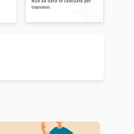
Nuk ka data të caktuara për
trajnimin.