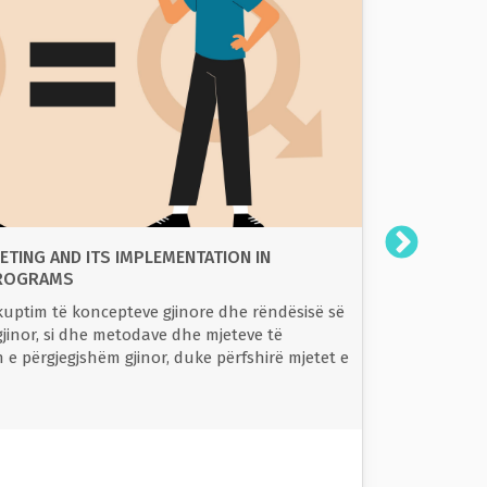
Trajnim t
TING AND ITS IMPLEMENTATION IN
BAZAT E A
PROGRAMS
 kuptim të koncepteve gjinore dhe rëndësisë së
Të njihen 
jinor, si dhe metodave dhe mjeteve të
analizës g
 e përgjegjshëm gjinor, duke përfshirë mjetet e
Kuptoni çë
Identifiko
Kuptoni rë
zhvillimit 
Fitoni njo
16-20
statistikav