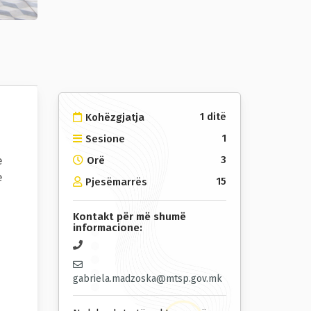
1 ditë
Kohëzgjatja
1
Sesione
e
3
Orë
e
15
Pjesëmarrës
Kontakt për më shumë
informacione:
gabriela.madzoska@mtsp.gov.mk