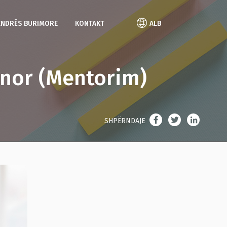
ENDRËS BURIMORE
KONTAKT
ALB
inor (Mentorim)
SHPËRNDAJE