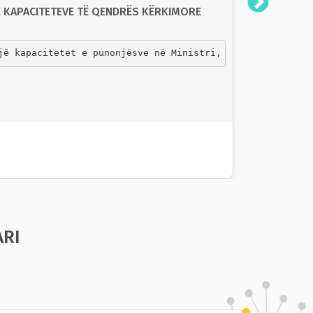
E KAPACITETEVE TË QENDRËS KËRKIMORE
SHKOLLA 
jë kapacitetet e punonjësve në Ministri, me fokus në Qen
30
ARI