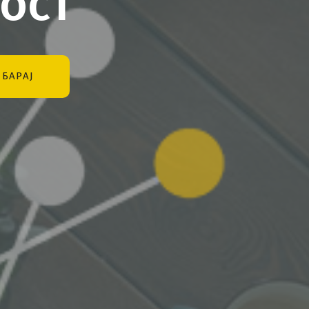
ост
БАРАЈ